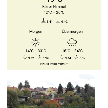
Klarer Himmel
12°C – 26°C
3:41:
6:40:
Morgen
Übermorgen
14°C – 33°C
18°C – 34°C
3:42:
6:39:
3:44:
6:37:
Powered by OpenWeather™